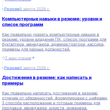
Резюме
8 марта 2026 г.
Компьютерные навыки в резюме: уровни и
список программ
Как правильно указать компьютерные навыки в
резюме: уровни владения ПК, список программ для
бухгалтера, менеджера, администратора, кассира,
примеры для разных должностей.
7
мин чтения
Резюме
8 марта 2026 г.
Достижения в резюме: как написать и
примеры
Как правильно написать достижения в резюме:
отличие от обязанностей, формулировки с цифрами,
3 способа расположения и готовые примеры для
продавца, менеджера, юриста, инженера.