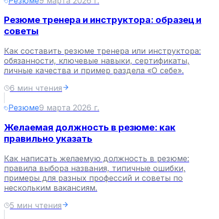
Резюме
9 марта 2026 г.
Резюме тренера и инструктора: образец и
советы
Как составить резюме тренера или инструктора:
обязанности, ключевые навыки, сертификаты,
личные качества и пример раздела «О себе».
6
мин чтения
Резюме
9 марта 2026 г.
Желаемая должность в резюме: как
правильно указать
Как написать желаемую должность в резюме:
правила выбора названия, типичные ошибки,
примеры для разных профессий и советы по
нескольким вакансиям.
5
мин чтения