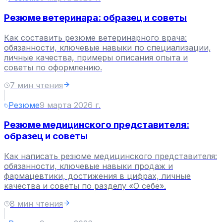
Резюме ветеринара: образец и советы
Как составить резюме ветеринарного врача:
обязанности, ключевые навыки по специализации,
личные качества, примеры описания опыта и
советы по оформлению.
7
мин чтения
Резюме
9 марта 2026 г.
Резюме медицинского представителя:
образец и советы
Как написать резюме медицинского представителя:
обязанности, ключевые навыки продаж и
фармацевтики, достижения в цифрах, личные
качества и советы по разделу «О себе».
8
мин чтения