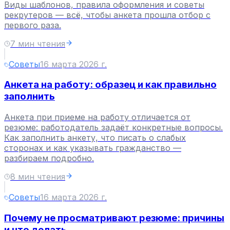
Виды шаблонов, правила оформления и советы
рекрутеров — всё, чтобы анкета прошла отбор с
первого раза.
7
мин чтения
Советы
16 марта 2026 г.
Анкета на работу: образец и как правильно
заполнить
Анкета при приеме на работу отличается от
резюме: работодатель задаёт конкретные вопросы.
Как заполнить анкету, что писать о слабых
сторонах и как указывать гражданство —
разбираем подробно.
8
мин чтения
Советы
16 марта 2026 г.
Почему не просматривают резюме: причины
и что делать