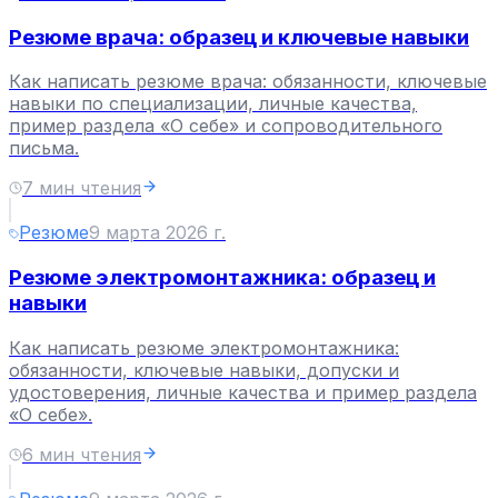
Резюме врача: образец и ключевые навыки
Как написать резюме врача: обязанности, ключевые
навыки по специализации, личные качества,
пример раздела «О себе» и сопроводительного
письма.
7
мин чтения
Резюме
9 марта 2026 г.
Резюме электромонтажника: образец и
навыки
Как написать резюме электромонтажника:
обязанности, ключевые навыки, допуски и
удостоверения, личные качества и пример раздела
«О себе».
6
мин чтения