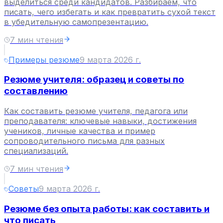
выделиться среди кандидатов. Разбираем, что
писать, чего избегать и как превратить сухой текст
в убедительную самопрезентацию.
7
мин чтения
Примеры резюме
9 марта 2026 г.
Резюме учителя: образец и советы по
составлению
Как составить резюме учителя, педагога или
преподавателя: ключевые навыки, достижения
учеников, личные качества и пример
сопроводительного письма для разных
специализаций.
7
мин чтения
Советы
9 марта 2026 г.
Резюме без опыта работы: как составить и
что писать