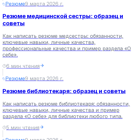
Резюме
9 марта 2026 г.
Резюме медицинской сестры: образец и
советы
Как написать резюме медсестры: обязанности,
ключевые навыки, личные качества,
профессиональные качества и пример раздела «О
себе».
6
мин чтения
Резюме
9 марта 2026 г.
Резюме библиотекаря: образец и советы
Как написать резюме библиотекаря: обязанности,
ключевые навыки, личные качества и пример
раздела «О себе» для библиотеки любого типа.
5
мин чтения
Резюме
9 марта 2026 г.