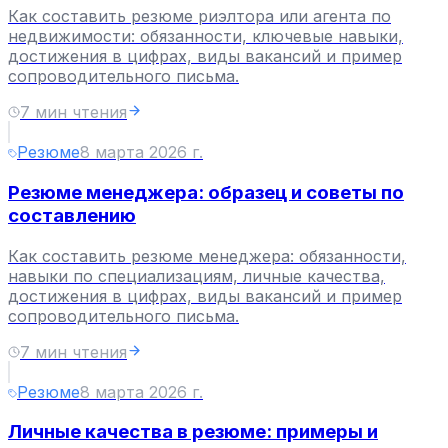
Как составить резюме риэлтора или агента по
недвижимости: обязанности, ключевые навыки,
достижения в цифрах, виды вакансий и пример
сопроводительного письма.
7
мин чтения
Резюме
8 марта 2026 г.
Резюме менеджера: образец и советы по
составлению
Как составить резюме менеджера: обязанности,
навыки по специализациям, личные качества,
достижения в цифрах, виды вакансий и пример
сопроводительного письма.
7
мин чтения
Резюме
8 марта 2026 г.
Личные качества в резюме: примеры и