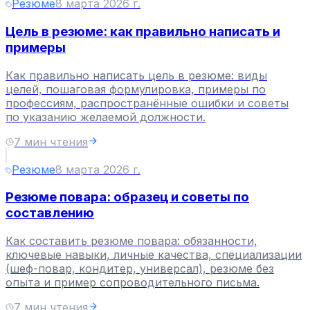
Резюме
8 марта 2026 г.
Цель в резюме: как правильно написать и
примеры
Как правильно написать цель в резюме: виды
целей, пошаговая формулировка, примеры по
профессиям, распространённые ошибки и советы
по указанию желаемой должности.
7
мин чтения
Резюме
8 марта 2026 г.
Резюме повара: образец и советы по
составлению
Как составить резюме повара: обязанности,
ключевые навыки, личные качества, специализации
(шеф-повар, кондитер, универсал), резюме без
опыта и пример сопроводительного письма.
7
мин чтения