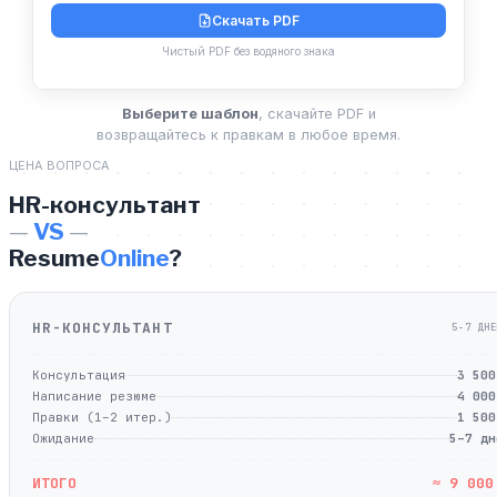
Скачать PDF
Чистый PDF без водяного знака
Выберите шаблон
, скачайте PDF и
возвращайтесь к правкам в любое время.
ЦЕНА ВОПРОСА
HR-консультант
—
VS
—
Resume
Online
?
HR-КОНСУЛЬТАНТ
5-7 ДНЕ
Консультация
3 500
Написание резюме
4 000
Правки (1–2 итер.)
1 500
Ожидание
5–7 дн
ИТОГО
≈ 9 000