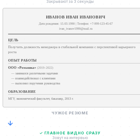
Закрывают за 3 секунды
ИВАНОВ ИВАН ИВАНОВИЧ
Дата рождения: 15.03.1990 | Телефон: +7-999-123-45-67
ivan_ivanov1990@mail.ru
ЦЕЛЬ
Получить должность менеджера в стабильной компании с перспективой карьерного
роста
ОПЫТ РАБОТЫ
ООО «Ромашка»
(2019–2022)
— занимался различными задачами
— взаимодействовал с клиентами
— выполнял поручения руководства
ОБРАЗОВАНИЕ
МГУ, экономический факультет, бакалавр, 2013 г.
ЧУЖОЕ РЕЗЮМЕ
✓ ГЛАВНОЕ ВИДНО СРАЗУ
Зовут на интервью