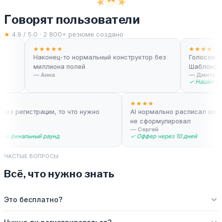
★
★
Говорят пользователи
★
4.9 / 5.0 ·
2 800
+ резюме создано
★★★★★
★★★★
Наконец-то нормальный конструктор без
Голосом надик
миллиона полей
Шаблонов бы
—
Анна
—
Дмитрий
✓
Нашёл работу
★★
★★★★
ро, без регистрации, то что нужно
AI нормально расписал о
о
не сформулировал
тём
—
Сергей
ошёл в финальный раунд
✓
Оффер через 10 дней
ЧАСТЫЕ ВОПРОСЫ
Всё, что нужно знать
Это бесплатно?