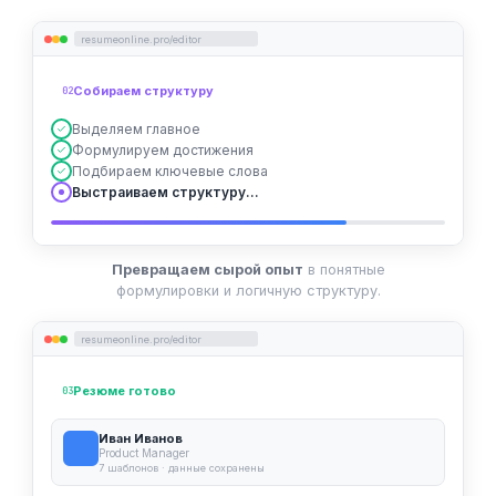
resumeonline.pro/editor
Собираем структуру
02
Выделяем главное
Формулируем достижения
Подбираем ключевые слова
Выстраиваем структуру...
Превращаем сырой опыт
в понятные
формулировки и логичную структуру.
resumeonline.pro/editor
Резюме готово
03
Иван Иванов
Product Manager
7 шаблонов · данные сохранены