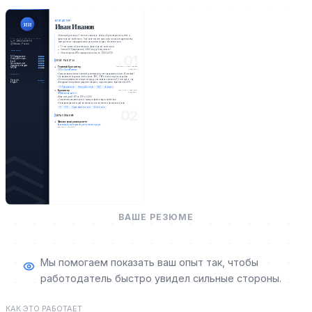
БУХГАЛТЕР
ИИ
Иван Иванов
Опытный бухгалтер с 7-летним стажем в области бухгалтерского учёта и
ЛИЧНАЯ ИНФОРМАЦИЯ
финансовой отчётности. Глубокое знание российского законодательства,
+7 (916) 234-56-78
опыт работы с предприятиями различных форм собственности.
Москва, Россия
7+ лет опыта в бухгалтерии и финансовой отчётности
Знание 1С:Предприятие, СКБ Контур, Консультант+
НАВЫКИ
Опыт ведения ИП и юридических лиц на ОСНО и УСН
01
1С:Предприятие
Контур.Экстерн
ОПЫТ РАБОТЫ
Excel
Налоговый учёт
Зарплата и кадры
Главный бухгалтер
Апр 2021 — наст. время
МСФО
5 лет 4 мес
ООО «СтройТрейд»
Организовала и вела полный бухгалтерский учёт предприятия (штат 45 человек)
ЯЗЫКИ
Своевременно сдавала отчётность в ФНС, ПФР и статистику без штрафов
Оптимизировала налоговую нагрузку, сэкономив компании 1,5 млн руб. в год
Русский
Родной
English
A2
Внедрила электронный документооборот, сократив время обработки на 40%
1С:Предприятие
Контур.Экстерн
НДС
Зарплата
Бухгалтер
Сен 2017 — Мар 2021
3 года 6 мес
ИП Мельников А.О.
Вела учёт для 12 ИП на УСН и ОСНО
Составляла квартальную и годовую финансовую отчётность
Проводила расчёт заработной платы и начисление страховых взносов
1С
УСН
Страховые взносы
Отчётность
02
ОБРАЗОВАНИЕ
Финансовый университет
Бакалавр, Бухгалтерский учёт, анализ и аудит
Сен 2013 — Июн 2017
2 0 2 6
ВАШЕ РЕЗЮМЕ
Мы помогаем показать ваш опыт так, чтобы
работодатель быстро увидел сильные стороны.
КАК ЭТО РАБОТАЕТ